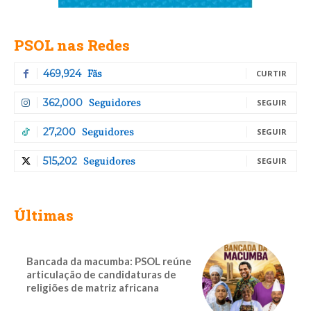
PSOL nas Redes
Fãs
469,924
CURTIR
Seguidores
362,000
SEGUIR
Seguidores
27,200
SEGUIR
Seguidores
515,202
SEGUIR
Últimas
Bancada da macumba: PSOL reúne
articulação de candidaturas de
religiões de matriz africana