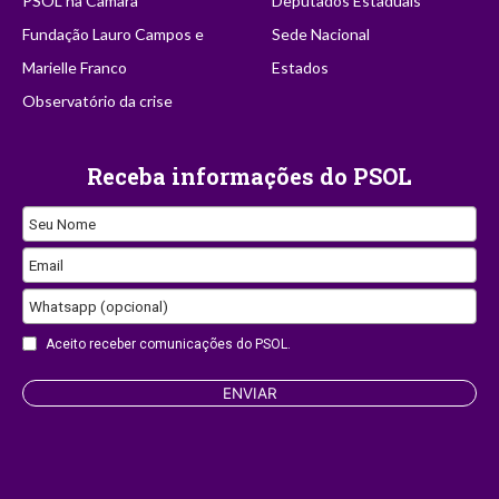
PSOL na Câmara
Deputados Estaduais
Fundação Lauro Campos e
Sede Nacional
Marielle Franco
Estados
Observatório da crise
Receba informações do PSOL
Contact
Seu Nome
Email
Email
Whatsapp (opcional)
Aceito receber comunicações do PSOL.
ENVIAR