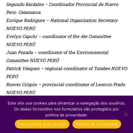
Segundo Bardales – Coordinador Provincial de Nuevo
Perú- Catamarca
Enrique Rodriguez – National Organization Secretary
NUEVO PERÚ
Evelyn Capchi – coordinator of the Ate Committee
NUEVO PERÚ
Juan Pozada – coordinator of the Environmental
Committee NUEVO PERÚ
Patrick Vásquez – regional coordinator of Tumbes NUEVO
PERÚ
Rusver Crispin – provincial coordinator of Leoncio Prado
NUEVO PERÚ
David Arriaga – regional coordinator of Tacna NUEVO
Este site usa cookies para dinamizar a navegação dos usuários.
PERÚ
Os dados fornecidos nos formulários são protegidos por
política de privacidade.
David Rojas Paico – provincial coordinator of Huaura
NUEVO PERÚ
Estou ciente e de acordo
Política de privacidade
Gianfranco Perez Quispe – Committee coordinator of San