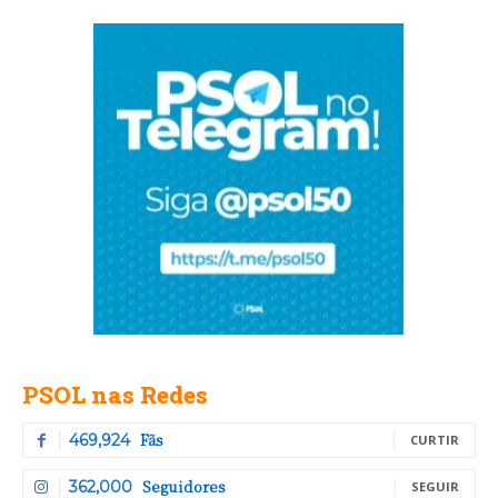
PSOL nas Redes
Fãs
469,924
CURTIR
Seguidores
362,000
SEGUIR