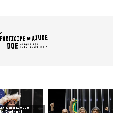
uajajara propõe
ão Nacional