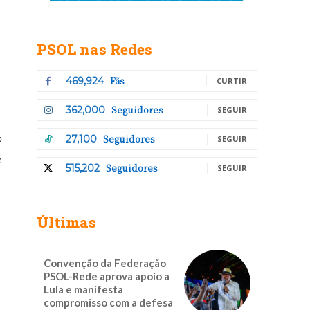
PSOL nas Redes
Fãs
469,924
CURTIR
Seguidores
362,000
SEGUIR
Seguidores
27,100
SEGUIR
o
e
Seguidores
515,202
SEGUIR
Últimas
Convenção da Federação
PSOL-Rede aprova apoio a
Lula e manifesta
compromisso com a defesa