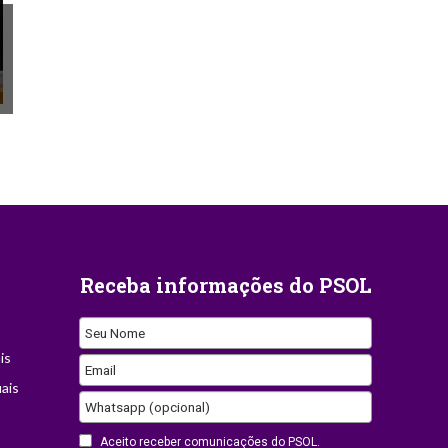
Receba informações do PSOL
Seu Nome
is
Email
Email
ais
Address
Whatsapp (opcional)
Aceito receber comunicações do PSOL.