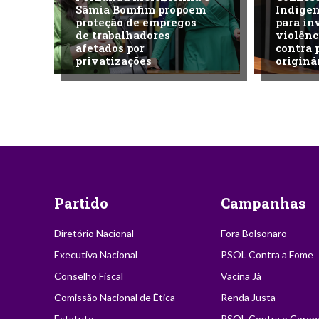
Sâmia Bomfim propoem
Indíge
proteção de empregos
para in
de trabalhadores
violênc
afetados por
contra 
privatizações
originá
Partido
Campanhas
Diretório Nacional
Fora Bolsonaro
Executiva Nacional
PSOL Contra a Fome
Conselho Fiscal
Vacina Já
Comissão Nacional de Ética
Renda Justa
Estatuto
PSOL Contra o Coron