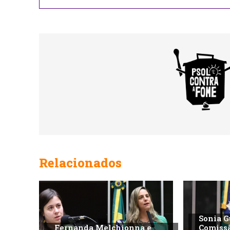
Relacionados
Sonia G
Fernanda Melchionna e
Comiss