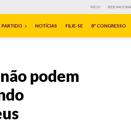
INÍCIO
SEDE NACIONA
PARTIDO
NOTÍCIAS
FILIE-SE
8º CONGRESSO
 não podem
ando
eus