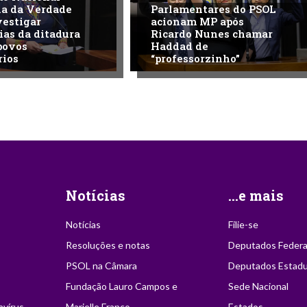
na da Verdade
Parlamentares do PSOL
vestigar
acionam MP após
ias da ditadura
Ricardo Nunes chamar
povos
Haddad de
rios
“professorzinho”
Notícias
...e mais
Notícias
Filie-se
Resoluções e notas
Deputados Federa
PSOL na Câmara
Deputados Estadu
Fundação Lauro Campos e
Sede Nacional
avírus
Marielle Franco
Estados