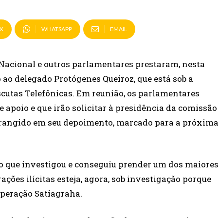
X
WHATSAPP
EMAIL
acional e outros parlamentares prestaram, nesta
o ao delegado Protógenes Queiroz, que está sob a
scutas Telefônicas. Em reunião, os parlamentares
 apoio e que irão solicitar à presidência da comissão
strangido em seu depoimento, marcado para a próxim
o que investigou e conseguiu prender um dos maiore
ações ilícitas esteja, agora, sob investigação porque
 Operação Satiagraha.