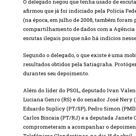
O delegado negou que tenha usado de escuta
afirmou que já foi indiciado pela Polícia F
(na época, em julho de 2008, também foram p
compartilhamento de dados com a Agência B
escutas ilegais porque não há indícios nesse
Segundo o delegado, o que existe é uma mob
resultados obtidos pela Satiagraha. Protóge
durantes seu depoimento.
Além do líder do PSOL, deputado Ivan Valent
Luciana Genro (RS) e do senador José Nery 
Eduardo Suplicy (PT/SP), Pedro Simon (PMDB
Carlos Biscaia (PT/RJ) e a deputada Janete C
comprometeram a acompanhar o depoimento 
Telefônicas Clandestinas, no dia 1º de abril.