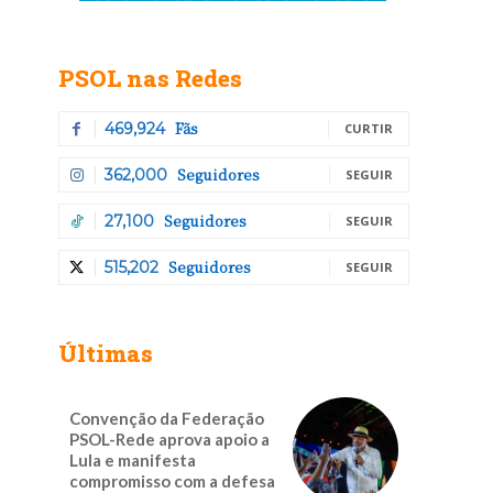
PSOL nas Redes
Fãs
469,924
CURTIR
Seguidores
362,000
SEGUIR
Seguidores
27,100
SEGUIR
Seguidores
515,202
SEGUIR
a
Últimas
s
Convenção da Federação
PSOL-Rede aprova apoio a
Lula e manifesta
compromisso com a defesa