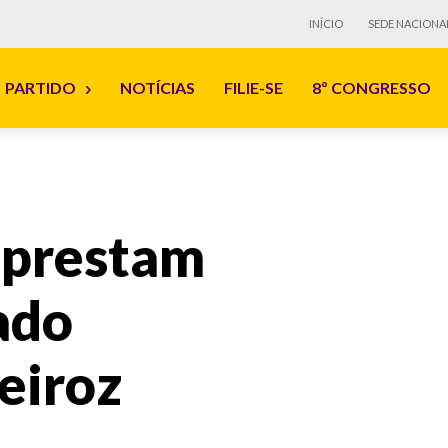
INÍCIO
SEDE NACIONA
PARTIDO
NOTÍCIAS
FILIE-SE
8º CONGRESSO
 prestam
ado
eiroz