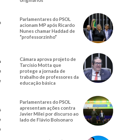
Parlamentares do PSOL
m
acionam MP após Ricardo
Nunes chamar Haddad de
“professorzinho”
Câmara aprova projeto de
a
Tarcísio Motta que
protege a jornada de
m
trabalho de professores da
e
educação básica
Parlamentares do PSOL
apresentam ações contra
s
Javier Milei por discurso ao
lado de Flávio Bolsonaro
e
e