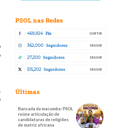
PSOL nas Redes
Fãs
469,924
CURTIR
Seguidores
362,000
SEGUIR
o
o
Seguidores
27,200
SEGUIR
Seguidores
515,202
SEGUIR
Últimas
,
r
Bancada da macumba: PSOL
reúne articulação de
candidaturas de religiões
de matriz africana