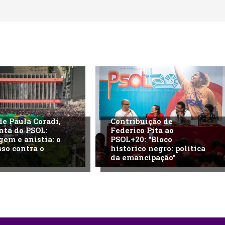
de Paula Coradi,
Contribuição de
nta do PSOL:
Federico Pita ao
gem e anistia: o
PSOL+20: “Bloco
so contra o
histórico negro: política
da emancipação”