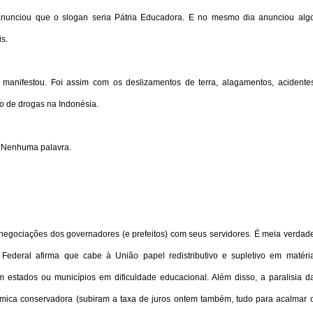
nunciou que o slogan seria Pátria Educadora. E no mesmo dia anunciou alg
is.
 manifestou. Foi assim com os deslizamentos de terra, alagamentos, acidente
ico de drogas na Indonésia.
? Nenhuma palavra.
negociações dos governadores (e prefeitos) com seus servidores. É meia verdad
 Federal afirma que cabe à União papel redistributivo e supletivo em matéri
em estados ou municípios em dificuldade educacional. Além disso, a paralisia d
mica conservadora (subiram a taxa de juros ontem também, tudo para acalmar 