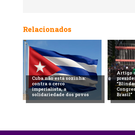
Relacionados
Artigo 
Cuba não está sozinha:
preside
contra o cerco
“Blinda
imperialista, a
Congres
solidariedade dos povos
Brasil”