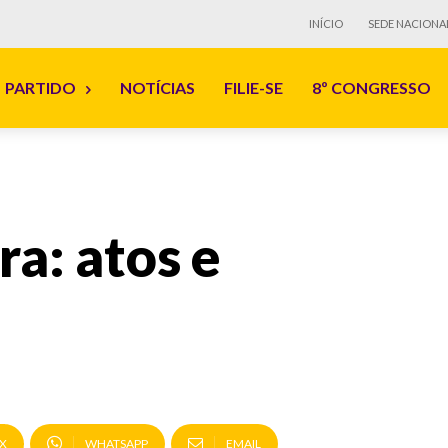
INÍCIO
SEDE NACIONA
PARTIDO
NOTÍCIAS
FILIE-SE
8º CONGRESSO
a: atos e
X
WHATSAPP
EMAIL