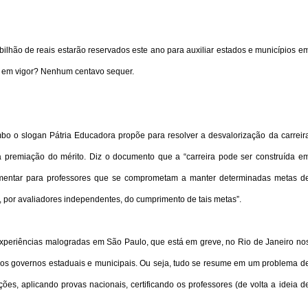
ilhão de reais estarão reservados este ano para auxiliar estados e municípios e
ou em vigor? Nenhum centavo sequer.
mbo o slogan Pátria Educadora propõe para resolver a desvalorização da carreir
a premiação do mérito. Diz o documento que a “carreira pode ser construída e
ementar para professores que se comprometam a manter determinadas metas d
 por avaliadores independentes, do cumprimento de tais metas”.
 experiências malogradas em São Paulo, que está em greve, no Rio de Janeiro no
dos governos estaduais e municipais. Ou seja, tudo se resume em um problema d
ões, aplicando provas nacionais, certificando os professores (de volta a ideia d