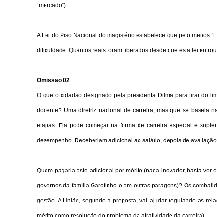
“mercado”).
A Lei do Piso Nacional do magistério estabelece que pelo menos 1 b
dificuldade. Quantos reais foram liberados desde que esta lei entr
Omissão 02
O que o cidadão designado pela presidenta Dilma para tirar do li
docente? Uma diretriz nacional de carreira, mas que se baseia n
etapas. Ela pode começar na forma de carreira especial e supl
desempenho. Receberiam adicional ao salário, depois de avaliação,
Quem pagaria este adicional por mérito (nada inovador, basta ver
governos da família Garotinho e em outras paragens)? Os combali
gestão. A União, segundo a proposta, vai ajudar regulando as relaç
mérito como resolução do problema da atratividade da carreira).