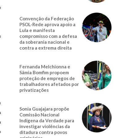
o
Convenção da Federação
PSOL-Rede aprova apoio a
Lula e manifesta
compromisso com a defesa
s
da soberania nacional e
contra a extrema direita
Fernanda Melchionna e
Sâmia Bomfim propoem
proteção de empregos de
trabalhadores afetados por
privatizações
e
Sonia Guajajara propõe
a
Comissão Nacional
Indígena da Verdade para
a
investigar violências da
ditadura contra povos
o
originários