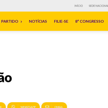
INÍCIO
SEDE NACIONA
PARTIDO
NOTÍCIAS
FILIE-SE
8º CONGRESSO
ão
X
WHATSAPP
EMAIL