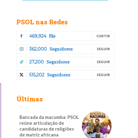
PSOL nas Redes
Fãs
469,924
CURTIR
Seguidores
362,000
SEGUIR
Seguidores
27,200
SEGUIR
Seguidores
515,202
SEGUIR
Últimas
Bancada da macumba: PSOL
reúne articulação de
candidaturas de religiões
de matriz africana