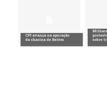
Milhare
CPI avança na apuração
protest
da chacina de Belém
sobre t