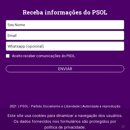
Receba informações do PSOL
Seu Nome
Email
Whatsapp (opcional)
Aceito receber comunicações do PSOL.
Email
ENVIAR
Address
2021 | PSOL - Partido Socialismo e Liberdade | Autorizada a reprodução
desde que citada a fonte.
Este site usa cookies para dinamizar a navegação dos usuários.
Os dados fornecidos nos formulários são protegidos por
política de privacidade.
Site desenvolvido por
Appmobi