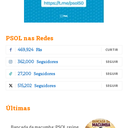
PSOL nas Redes
Fãs
469,924
CURTIR
Seguidores
362,000
SEGUIR
Seguidores
27,200
SEGUIR
Seguidores
515,202
SEGUIR
Últimas
Bancada da macumba: PSOL reúne