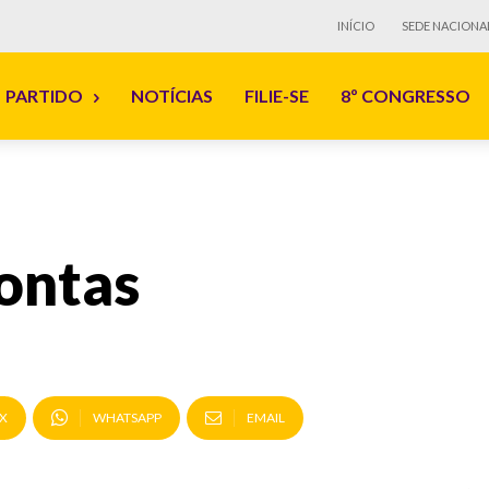
INÍCIO
SEDE NACIONA
PARTIDO
NOTÍCIAS
FILIE-SE
8º CONGRESSO
ontas
X
WHATSAPP
EMAIL