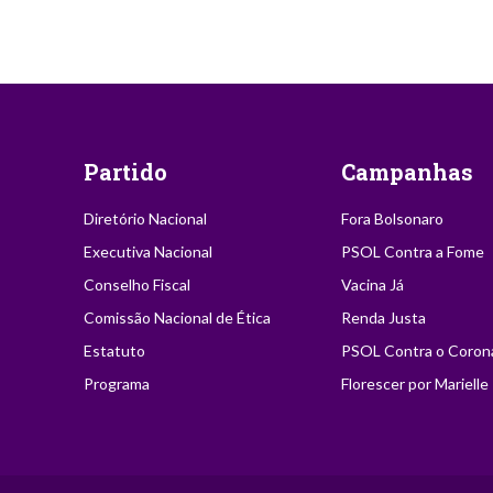
Partido
Campanhas
Diretório Nacional
Fora Bolsonaro
Executiva Nacional
PSOL Contra a Fome
Conselho Fiscal
Vacina Já
Comissão Nacional de Ética
Renda Justa
Estatuto
PSOL Contra o Coron
Programa
Florescer por Marielle
2021 | PSOL - Partido Socialismo e Liberdade | Autorizada a reprodu