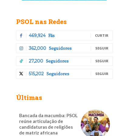
PSOL nas Redes
Fãs
469,924
CURTIR
Seguidores
362,000
SEGUIR
Seguidores
27,200
SEGUIR
Seguidores
515,202
SEGUIR
Últimas
Bancada da macumba: PSOL
reúne articulação de
candidaturas de religiões
de matriz africana