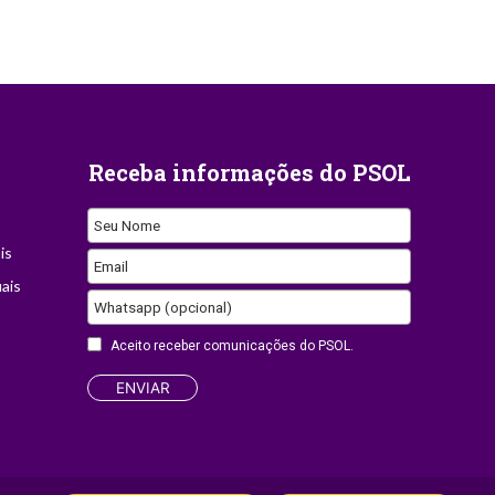
Receba informações do PSOL
Seu Nome
is
Email
ais
Whatsapp (opcional)
Phone
Aceito receber comunicações do PSOL.
Number
ENVIAR
Site desenvolvido por
Appmobi