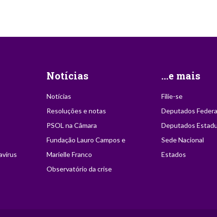
Notícias
...e mais
Notícias
Filie-se
Resoluções e notas
Deputados Federa
PSOL na Câmara
Deputados Estadu
Fundação Lauro Campos e
Sede Nacional
avírus
Marielle Franco
Estados
Observatório da crise
ção desde que citada a