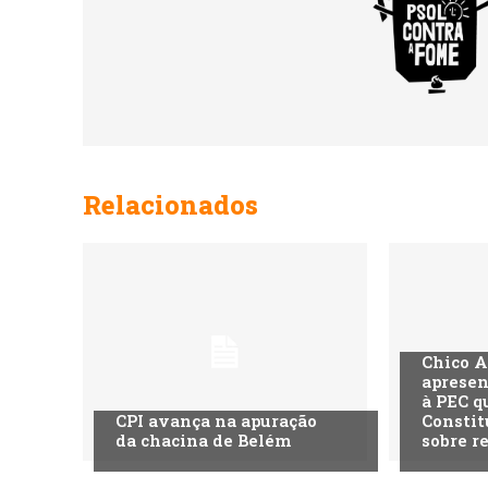
Relacionados
Chico A
apresen
à PEC q
CPI avança na apuração
Constit
da chacina de Belém
sobre r