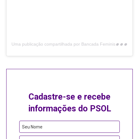
U
ma publicação compartilhada por Bancada Feminista do PSOL (@bancadafeministapsol)
Cadastre-se e recebe
informações do PSOL
Seu Nome