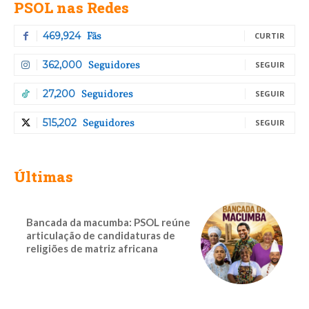
PSOL nas Redes
Fãs
469,924
CURTIR
Seguidores
362,000
SEGUIR
Seguidores
27,200
SEGUIR
Seguidores
515,202
SEGUIR
Últimas
Bancada da macumba: PSOL reúne
articulação de candidaturas de
religiões de matriz africana