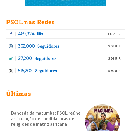
PSOL nas Redes
Fãs
469,924
CURTIR
Seguidores
362,000
SEGUIR
Seguidores
27,200
SEGUIR
Seguidores
515,202
SEGUIR
Últimas
Bancada da macumba: PSOL reúne
articulação de candidaturas de
religiões de matriz africana