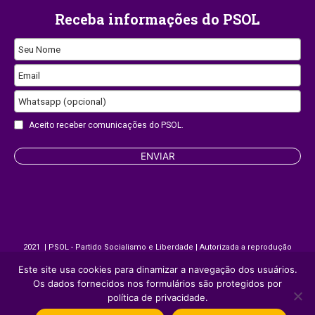
Receba informações do PSOL
Seu Nome
Email
Whatsapp (opcional)
Aceito receber comunicações do PSOL.
ENVIAR
Email
Address
2021 | PSOL - Partido Socialismo e Liberdade | Autorizada a reprodução
desde que citada a fonte.
Este site usa cookies para dinamizar a navegação dos usuários.
Os dados fornecidos nos formulários são protegidos por
política de privacidade.
Site desenvolvido por
Appmobi