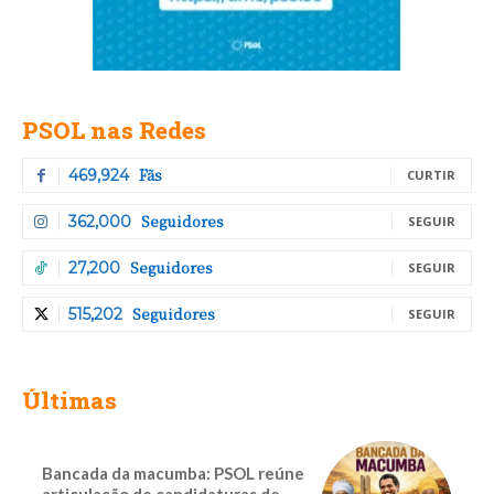
PSOL nas Redes
Fãs
469,924
CURTIR
Seguidores
362,000
SEGUIR
Seguidores
27,200
SEGUIR
Seguidores
515,202
SEGUIR
Últimas
Bancada da macumba: PSOL reúne
articulação de candidaturas de