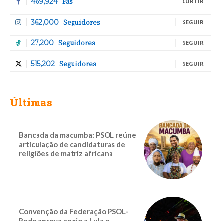
Fãs
469,924
CURTIR
Seguidores
362,000
SEGUIR
Seguidores
27,200
SEGUIR
Seguidores
515,202
SEGUIR
Últimas
Bancada da macumba: PSOL reúne
articulação de candidaturas de
religiões de matriz africana
Convenção da Federação PSOL-
Rede aprova apoio a Lula e