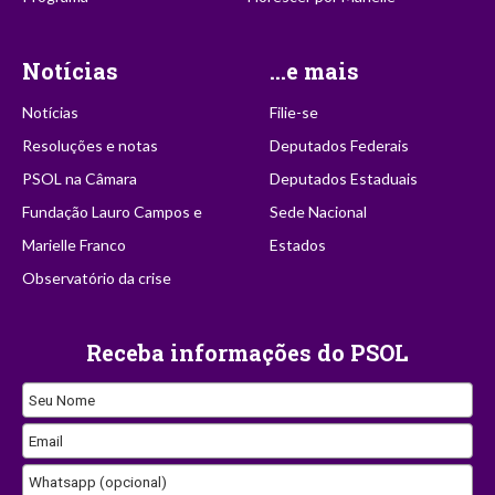
Notícias
...e mais
Notícias
Filie-se
Resoluções e notas
Deputados Federais
PSOL na Câmara
Deputados Estaduais
Fundação Lauro Campos e
Sede Nacional
Marielle Franco
Estados
Observatório da crise
Receba informações do PSOL
Business
Seu Nome
Email
Email
Whatsapp (opcional)