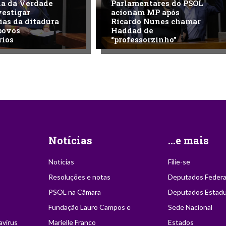
na da Verdade
Parlamentares do PSOL
vestigar
acionam MP após
ias da ditadura
Ricardo Nunes chamar
povos
Haddad de
rios
“professorzinho”
Notícias
...e mais
Notícias
Filie-se
Resoluções e notas
Deputados Federa
PSOL na Câmara
Deputados Estadu
Fundação Lauro Campos e
Sede Nacional
avírus
Marielle Franco
Estados