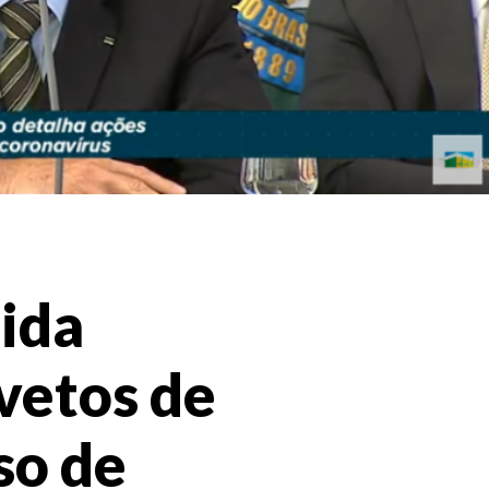
ida
vetos de
so de