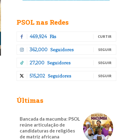
PSOL nas Redes
Fãs
469,924
CURTIR
Seguidores
362,000
SEGUIR
Seguidores
27,200
SEGUIR
Seguidores
515,202
SEGUIR
Últimas
Bancada da macumba: PSOL
reúne articulação de
candidaturas de religiões
de matriz africana