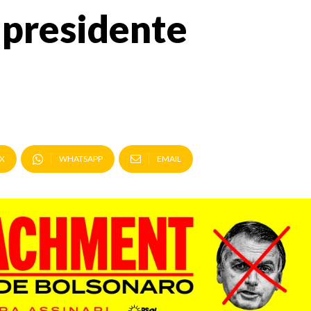
 presidente
X
WHATSAPP
EMAIL