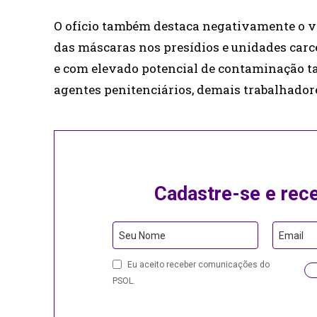
O ofício também destaca negativamente o ve
das máscaras nos presídios e unidades carc
e com elevado potencial de contaminação ta
agentes penitenciários, demais trabalhadore
Cadastre-se e rec
Seu Nome
Email
Eu aceito receber comunicações do
PSOL.
Company
Name