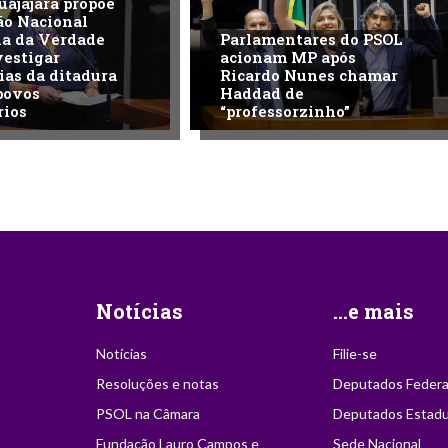
uajajara propõe
ão Nacional
na da Verdade
Parlamentares do PSOL
vestigar
acionam MP após
ias da ditadura
Ricardo Nunes chamar
povos
Haddad de
rios
“professorzinho”
Notícias
...e mais
Notícias
Filie-se
Resoluções e notas
Deputados Federa
PSOL na Câmara
Deputados Estadu
Fundação Lauro Campos e
Sede Nacional