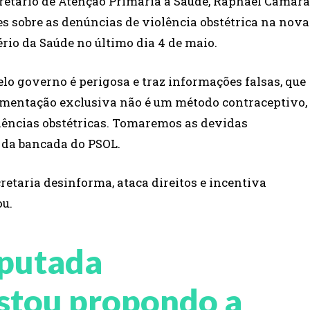
retário de Atenção Primária à Saúde, Raphael Câmara
es sobre as denúncias de violência obstétrica na nova
rio da Saúde no último dia 4 de maio.
lo governo é perigosa e traz informações falsas, que
mentação exclusiva não é um método contraceptivo,
olências obstétricas. Tomaremos as devidas
r da bancada do PSOL.
retaria desinforma, ataca direitos e incentiva
ou.
eputada
stou propondo a