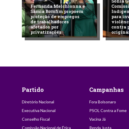
Sonia G
Fernanda Melchionna e
Comiss
Sâmia Bomfim propoem
Indíge
proteção de empregos
para in
de trabalhadores
violênc
afetados por
contra 
privatizações
originá
Partido
Campanhas
Diretório Nacional
Fora Bolsonaro
Executiva Nacional
PSOL Contra a Fome
Conselho Fiscal
Vacina Já
Comissão Nacional de Ética
Renda Justa