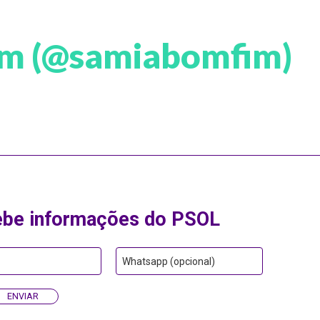
im (@samiabomfim)
ebe informações do PSOL
Whatsapp (opcional)
ENVIAR