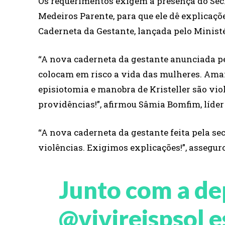
Os requerimentos exigem a presença do Sec
Medeiros Parente, para que ele dê explicaçõ
Caderneta da Gestante, lançada pelo Ministé
“A nova caderneta da gestante anunciada pe
colocam em risco a vida das mulheres. Ama
episiotomia e manobra de Kristeller são vi
providências!”, afirmou Sâmia Bomfim, líde
“A nova caderneta da gestante feita pela sec
violências. Exigimos explicações!”, assegur
Junto com a d
@vivireispsol
e