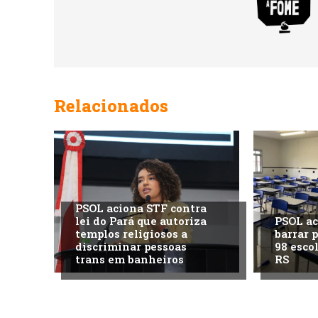
Relacionados
PSOL aciona STF contra
lei do Pará que autoriza
PSOL ac
templos religiosos a
barrar 
discriminar pessoas
98 esco
trans em banheiros
RS