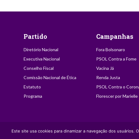
Partido
Campanhas
Diretório Nacional
Fora Bolsonaro
Executiva Nacional
PSOL Contra a Fome
Conselho Fiscal
Vacina Já
Comissão Nacional de Ética
Renda Justa
Estatuto
PSOL Contra o Coron
Programa
Florescer por Marielle
2021 | PSOL - Partido Socialismo e Liberdade | Autorizada a reprodu
Este site usa cookies para dinamizar a navegação dos usuários. O
fonte.