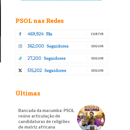
PSOL nas Redes
Fãs
469,924
CURTIR
Seguidores
362,000
SEGUIR
Seguidores
27,200
SEGUIR
Seguidores
515,202
SEGUIR
Últimas
Bancada da macumba: PSOL
reúne articulação de
candidaturas de religiões
de matriz africana