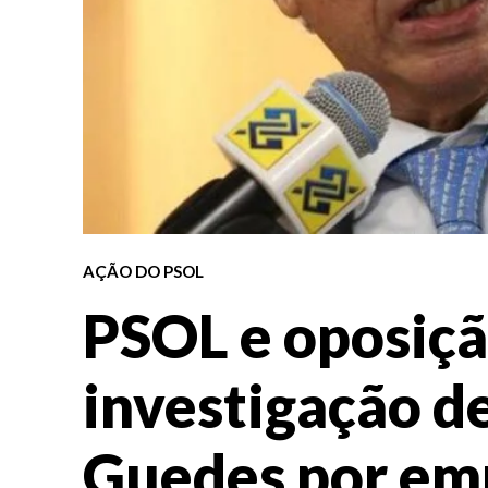
AÇÃO DO PSOL
PSOL e oposiç
investigação d
Guedes por em