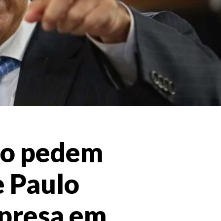
ão pedem
e Paulo
presa em