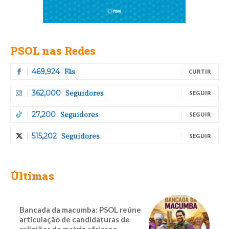
PSOL nas Redes
Fãs
469,924
CURTIR
Seguidores
362,000
SEGUIR
Seguidores
27,200
SEGUIR
Seguidores
515,202
SEGUIR
Últimas
Bancada da macumba: PSOL reúne
articulação de candidaturas de
religiões de matriz africana