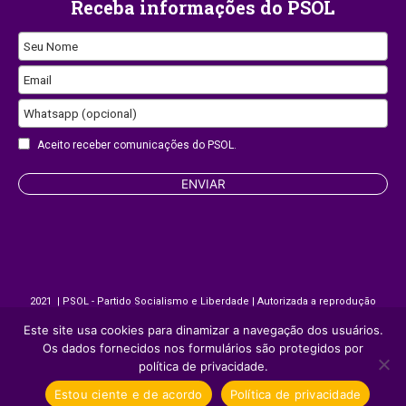
Receba informações do PSOL
Phone
Seu Nome
Number
Email
Whatsapp (opcional)
Aceito receber comunicações do PSOL.
ENVIAR
2021 | PSOL - Partido Socialismo e Liberdade | Autorizada a reprodução
desde que citada a fonte.
Este site usa cookies para dinamizar a navegação dos usuários.
Os dados fornecidos nos formulários são protegidos por
política de privacidade.
Site desenvolvido por
Appmobi
Estou ciente e de acordo
Política de privacidade