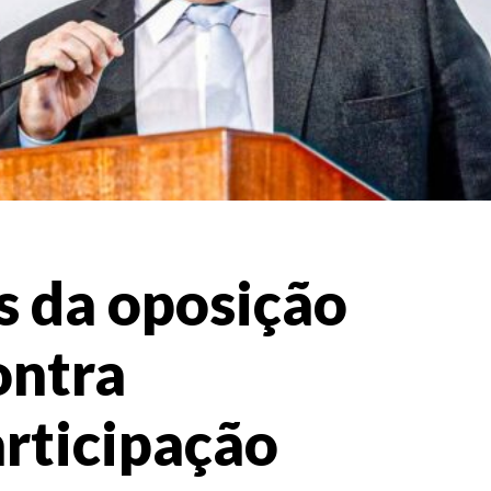
s da oposição
ontra
articipação