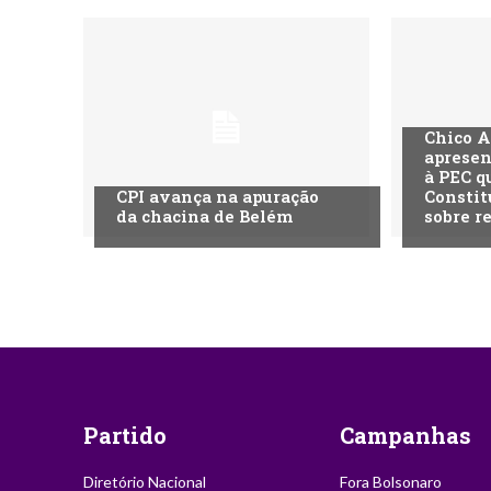
Chico A
apresen
à PEC q
CPI avança na apuração
Constit
da chacina de Belém
sobre r
Partido
Campanhas
Diretório Nacional
Fora Bolsonaro