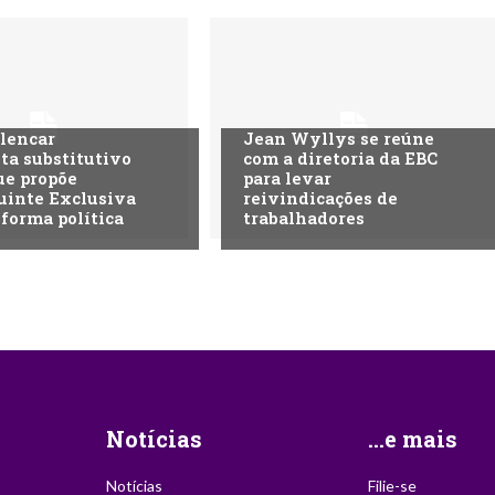
lencar
Jean Wyllys se reúne
ta substitutivo
com a diretoria da EBC
ue propõe
para levar
uinte Exclusiva
reivindicações de
eforma política
trabalhadores
Notícias
...e mais
Notícias
Filie-se