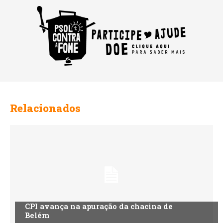
Relacionados
CPI avança na apuração da chacina de
Belém