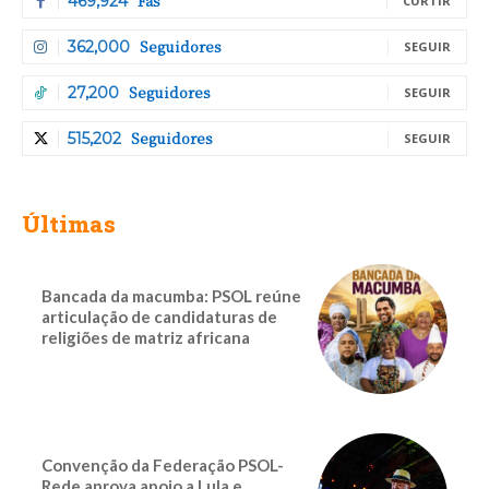
Fãs
469,924
CURTIR
Seguidores
362,000
SEGUIR
Seguidores
27,200
SEGUIR
Seguidores
515,202
SEGUIR
Últimas
Bancada da macumba: PSOL reúne
articulação de candidaturas de
religiões de matriz africana
Convenção da Federação PSOL-
Rede aprova apoio a Lula e