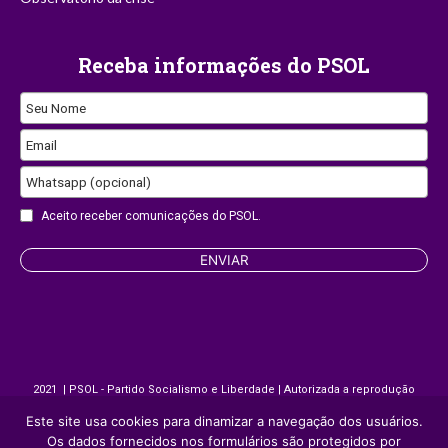
Receba informações do PSOL
Contact
Seu Nome
Email
Email
Whatsapp (opcional)
Aceito receber comunicações do PSOL.
ENVIAR
2021 | PSOL - Partido Socialismo e Liberdade | Autorizada a reprodução
desde que citada a fonte.
Este site usa cookies para dinamizar a navegação dos usuários.
Os dados fornecidos nos formulários são protegidos por