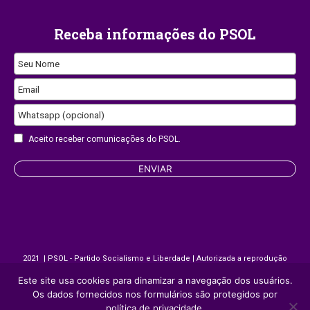
Receba informações do PSOL
Contact
Seu Nome
Email
Email
Whatsapp (opcional)
Aceito receber comunicações do PSOL.
ENVIAR
2021 | PSOL - Partido Socialismo e Liberdade | Autorizada a reprodução
desde que citada a fonte.
Este site usa cookies para dinamizar a navegação dos usuários.
Os dados fornecidos nos formulários são protegidos por
política de privacidade.
Site desenvolvido por
Appmobi