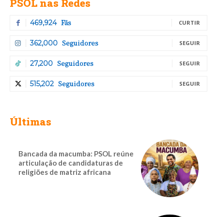
PSOL nas Redes
Fãs
469,924
CURTIR
Seguidores
362,000
SEGUIR
Seguidores
27,200
SEGUIR
Seguidores
515,202
SEGUIR
Últimas
Bancada da macumba: PSOL reúne
articulação de candidaturas de
religiões de matriz africana