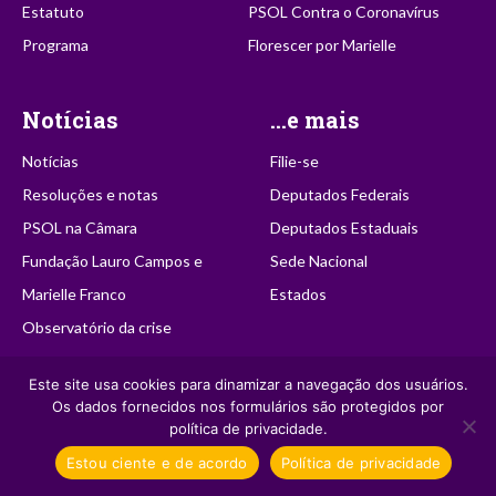
Estatuto
PSOL Contra o Coronavírus
Programa
Florescer por Marielle
Notícias
...e mais
Notícias
Filie-se
Resoluções e notas
Deputados Federais
PSOL na Câmara
Deputados Estaduais
Fundação Lauro Campos e
Sede Nacional
Marielle Franco
Estados
Observatório da crise
Este site usa cookies para dinamizar a navegação dos usuários.
Receba informações do PSOL
Os dados fornecidos nos formulários são protegidos por
política de privacidade.
Seu Nome
Estou ciente e de acordo
Política de privacidade
Email