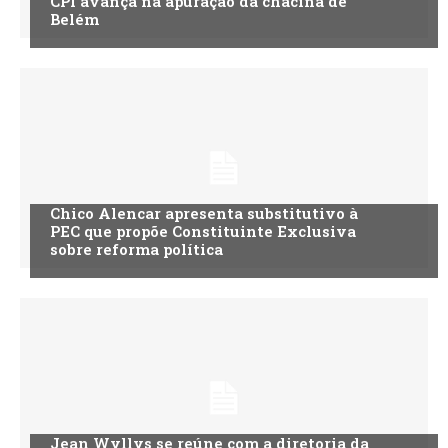
CPI avança na apuração da chacina de
Belém
Chico Alencar apresenta substitutivo à
PEC que propõe Constituinte Exclusiva
sobre reforma política
Jean Wyllys se reúne com a diretoria da