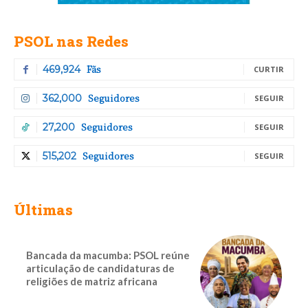
PSOL nas Redes
Fãs
469,924
CURTIR
Seguidores
362,000
SEGUIR
Seguidores
27,200
SEGUIR
Seguidores
515,202
SEGUIR
Últimas
Bancada da macumba: PSOL reúne
articulação de candidaturas de
religiões de matriz africana