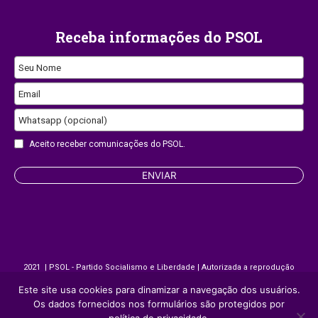
Receba informações do PSOL
Seu Nome
Email
Your
Whatsapp (opcional)
Website
Aceito receber comunicações do PSOL.
ENVIAR
2021 | PSOL - Partido Socialismo e Liberdade | Autorizada a reprodução
desde que citada a fonte.
Este site usa cookies para dinamizar a navegação dos usuários.
Os dados fornecidos nos formulários são protegidos por
Site desenvolvido por
Appmobi