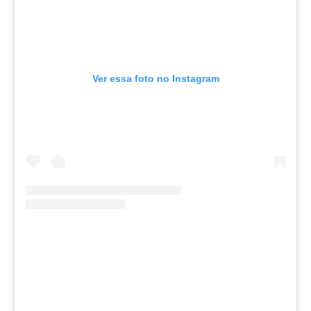
Ver essa foto no Instagram
U
ma publicação compartilhada por Sâmia Bomfim (@samiabomfim)