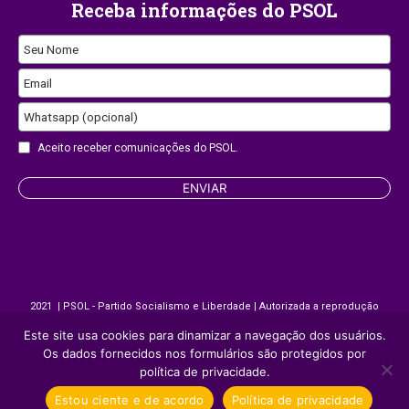
Receba informações do PSOL
Seu Nome
Email
Whatsapp (opcional)
Email
Aceito receber comunicações do PSOL.
Address
ENVIAR
2021 | PSOL - Partido Socialismo e Liberdade | Autorizada a reprodução
desde que citada a fonte.
Este site usa cookies para dinamizar a navegação dos usuários.
Os dados fornecidos nos formulários são protegidos por
Site desenvolvido por
Appmobi
política de privacidade.
Estou ciente e de acordo
Política de privacidade