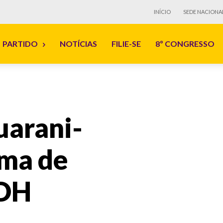
INÍCIO
SEDE NACIONA
PARTIDO
NOTÍCIAS
FILIE-SE
8º CONGRESSO
uarani-
ema de
CDH