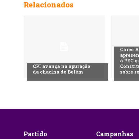
Relacionados
Chico A
apresen
à PEC q
CPI avança na apuração
Constit
da chacina de Belém
sobre r
Partido
Campanhas