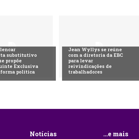
lencar
Jean Wyllys se reúne
ta substitutivo
com a diretoria da EBC
ue propõe
para levar
uinte Exclusiva
reivindicações de
eforma política
trabalhadores
Notícias
...e mais