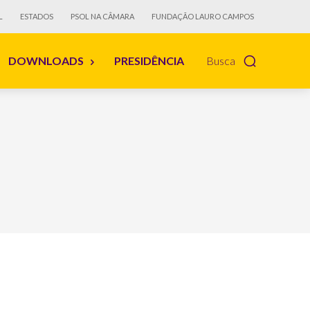
L
ESTADOS
PSOL NA CÂMARA
FUNDAÇÃO LAURO CAMPOS
DOWNLOADS
PRESIDÊNCIA
Busca