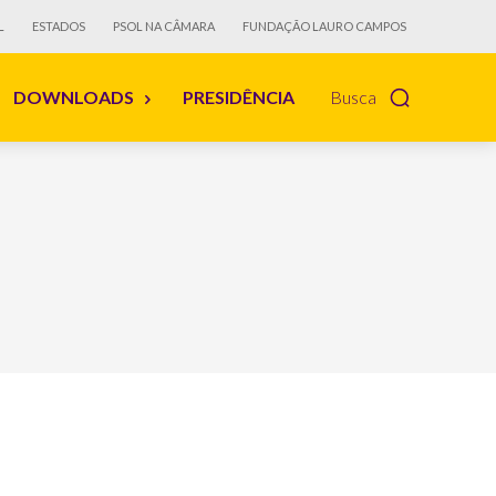
L
ESTADOS
PSOL NA CÂMARA
FUNDAÇÃO LAURO CAMPOS
DOWNLOADS
PRESIDÊNCIA
Busca