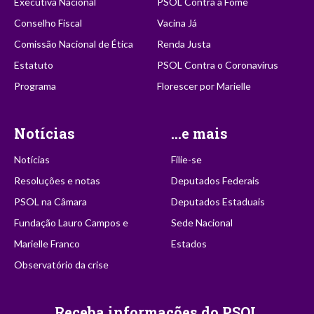
Executiva Nacional
PSOL Contra a Fome
Conselho Fiscal
Vacina Já
Comissão Nacional de Ética
Renda Justa
Estatuto
PSOL Contra o Coronavírus
Programa
Florescer por Marielle
Notícias
...e mais
Notícias
Filie-se
Resoluções e notas
Deputados Federais
PSOL na Câmara
Deputados Estaduais
Fundação Lauro Campos e
Sede Nacional
Marielle Franco
Estados
Observatório da crise
Receba informações do PSOL