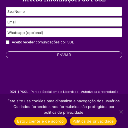
Seu Nome
Email
Whatsapp (opcional)
Company
Aceito receber comunicações do PSOL.
Name
ENVIAR
2021 | PSOL - Partido Socialismo e Liberdade | Autorizada a reprodução
desde que citada a fonte.
Este site usa cookies para dinamizar a navegação dos usuários.
Os dados fornecidos nos formulários são protegidos por
Site desenvolvido por
Appmobi
política de privacidade.
Estou ciente e de acordo
Política de privacidade