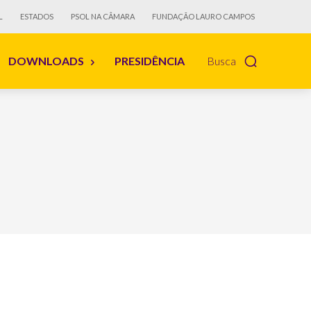
L
ESTADOS
PSOL NA CÂMARA
FUNDAÇÃO LAURO CAMPOS
DOWNLOADS
PRESIDÊNCIA
Busca