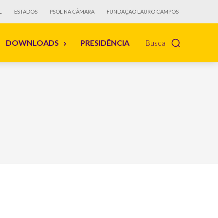
L
ESTADOS
PSOL NA CÂMARA
FUNDAÇÃO LAURO CAMPOS
DOWNLOADS
PRESIDÊNCIA
Busca