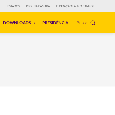
L
ESTADOS
PSOL NA CÂMARA
FUNDAÇÃO LAURO CAMPOS
DOWNLOADS
PRESIDÊNCIA
Busca