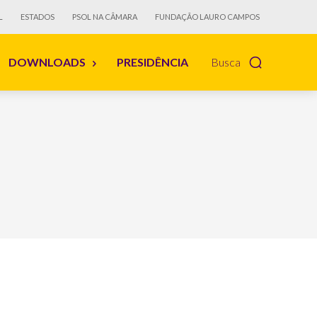
L
ESTADOS
PSOL NA CÂMARA
FUNDAÇÃO LAURO CAMPOS
DOWNLOADS
PRESIDÊNCIA
Busca