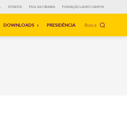
L
ESTADOS
PSOL NA CÂMARA
FUNDAÇÃO LAURO CAMPOS
DOWNLOADS
PRESIDÊNCIA
Busca