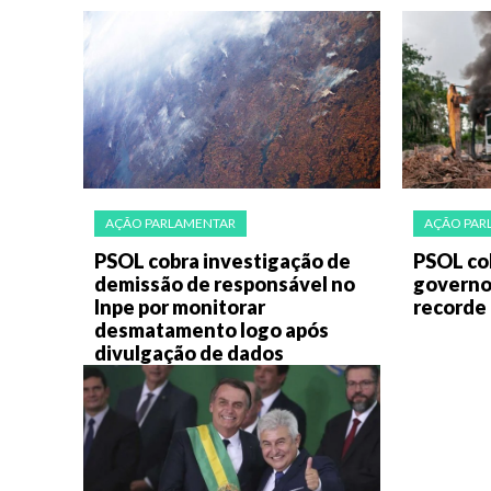
AÇÃO PARLAMENTAR
AÇÃO PAR
PSOL cobra investigação de
PSOL co
demissão de responsável no
governo
Inpe por monitorar
recorde
desmatamento logo após
divulgação de dados