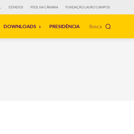
L
ESTADOS
PSOL NA CÂMARA
FUNDAÇÃO LAURO CAMPOS
DOWNLOADS
PRESIDÊNCIA
Busca