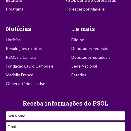
Estatuto
PSOL Contra o Coronavírus
Programa
Florescer por Marielle
Notícias
...e mais
Notícias
Filie-se
Resoluções e notas
Deputados Federais
PSOL na Câmara
Deputados Estaduais
Fundação Lauro Campos e
Sede Nacional
Marielle Franco
Estados
Observatório da crise
Receba informações do PSOL
Seu Nome
Your
Email