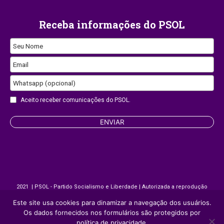
Receba informações do PSOL
Seu Nome
Email
Whatsapp (opcional)
Email
Aceito receber comunicações do PSOL.
Address
ENVIAR
2021 | PSOL - Partido Socialismo e Liberdade | Autorizada a reprodução
desde que citada a fonte.
Este site usa cookies para dinamizar a navegação dos usuários.
Os dados fornecidos nos formulários são protegidos por
Site desenvolvido por
Appmobi
política de privacidade.