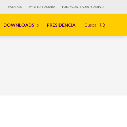
L
ESTADOS
PSOL NA CÂMARA
FUNDAÇÃO LAURO CAMPOS
DOWNLOADS
PRESIDÊNCIA
Busca