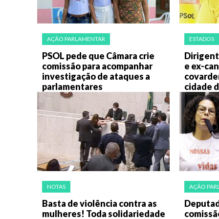
AÇÃO PARLAMENTAR
ESTADOS
PSOL pede que Câmara crie
Dirigen
comissão para acompanhar
e ex-can
investigação de ataques a
covarde
parlamentares
cidade d
NOTAS
AÇÃO PAR
Basta de violência contra as
Deputad
mulheres! Toda solidariedade
comissã