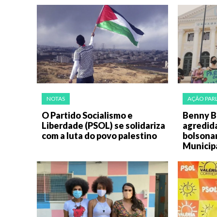
NOTAS
AÇÃO PAR
O Partido Socialismo e
Benny Br
Liberdade (PSOL) se solidariza
agredid
com a luta do povo palestino
bolsona
Municipa