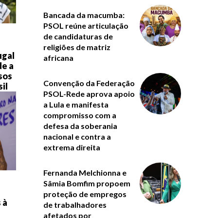
Bancada da macumba:
PSOL reúne articulação
de candidaturas de
religiões de matriz
ugal
africana
de a
asos
Convenção da Federação
il
PSOL-Rede aprova apoio
a Lula e manifesta
compromisso com a
defesa da soberania
nacional e contra a
extrema direita
Fernanda Melchionna e
Sâmia Bomfim propoem
proteção de empregos
 à
de trabalhadores
afetados por