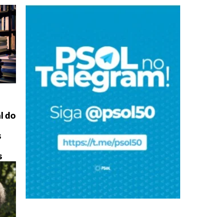
l do
s
s