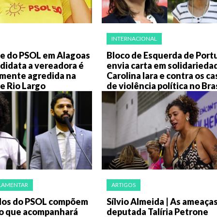
INTERNACIONAL
te do PSOL em Alagoas
Bloco de Esquerda de Port
didata a vereadora é
envia carta em solidarieda
mente agredida na
Carolina Iara e contra os c
e Rio Largo
de violência política no Bras
LAMENTAR
ARTIGOS
os do PSOL compõem
Sílvio Almeida | As ameaças
o que acompanhará
deputada Talíria Petrone