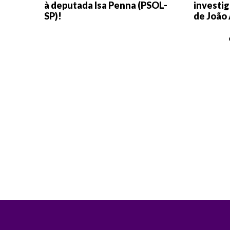
à deputada Isa Penna (PSOL-
investig
SP)!
de João 