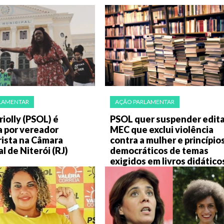
LAMENTAR
AÇÃO PARLAMENTAR
iolly (PSOL) é
PSOL quer suspender edita
a por vereador
MEC que exclui violência
rista na Câmara
contra a mulher e princípio
l de Niterói (RJ)
democráticos de temas
exigidos em livros didático