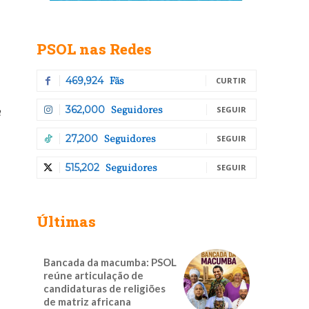
PSOL nas Redes
Fãs
469,924
CURTIR
Seguidores
a
362,000
SEGUIR
Seguidores
27,200
SEGUIR
Seguidores
515,202
SEGUIR
Últimas
Bancada da macumba: PSOL
reúne articulação de
candidaturas de religiões
de matriz africana