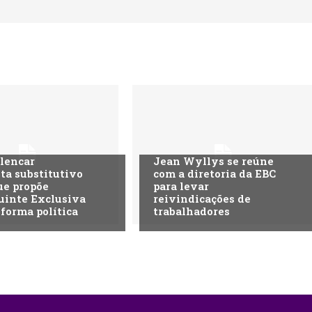
lencar
Jean Wyllys se reúne
ta substitutivo
com a diretoria da EBC
ue propõe
para levar
uinte Exclusiva
reivindicações de
eforma política
trabalhadores