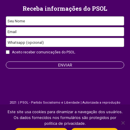
Receba informações do PSOL
Seu Nome
Email
Whatsapp (opcional)
Aceito receber comunicações do PSOL.
ENVIAR
Phone
Number
2021 | PSOL - Partido Socialismo e Liberdade | Autorizada a reprodução
desde que citada a fonte.
Este site usa cookies para dinamizar a navegação dos usuários.
Os dados fornecidos nos formulários são protegidos por
política de privacidade.
Site desenvolvido por
Appmobi