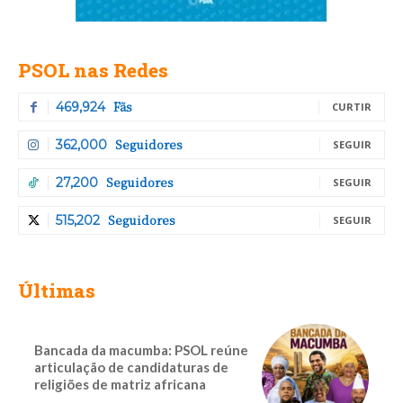
PSOL nas Redes
Fãs
469,924
CURTIR
Seguidores
362,000
SEGUIR
Seguidores
27,200
SEGUIR
Seguidores
515,202
SEGUIR
Últimas
Bancada da macumba: PSOL reúne
articulação de candidaturas de
religiões de matriz africana