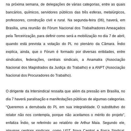
na próxima semana, de delegações de várias categorias, entre as quais
bancários, químicos, servidores públicos das três esferas, metalúrgicos,
professores, construção civil e rural. Na segunda-feira (06), haverá, em
Brasília, uma reunião do Fórum Nacional dos Trabalhadores Ameaçados
pela Terceirização, para definir como será a mobilização no dia 7 de abril,
quando está prevista a votação do PL no plenário da Câmara. Índio
explica, ainda, que o Fórum é formado por diversas entidades, entre
sindicatos, federações, centrais sindicais, a Anamatra (Associação
Nacional dos Magistrados da Justiça do Trabalho) e a ANPT (Associação
Nacional dos Procuradores do Trabalho).
O dirigente da Intersindical ressalta que além da pressão em Brasília, no
dia 7 haverá paralisação e manifestações públicas de algumas categorias.
“Queremos a derrubada do PL em sua integralidade. O substitutivo do
relator não nos contempla, porque não aceitamos o mérito do projeto”,
enfatiza Índio, se referindo ao relatório de Arthur Maia. Segundo ele,
algumas centrais sindicais, como UGT, Nova Central e Força Sindical,