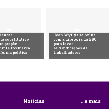
lencar
Jean Wyllys se reúne
ta substitutivo
com a diretoria da EBC
ue propõe
para levar
uinte Exclusiva
reivindicações de
eforma política
trabalhadores
Notícias
...e mais