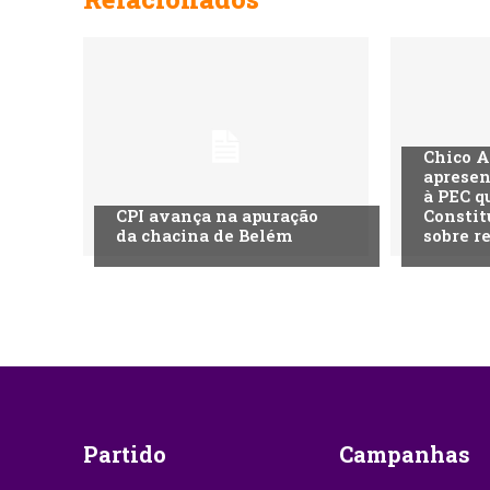
Chico A
apresen
à PEC q
CPI avança na apuração
Constit
da chacina de Belém
sobre r
Partido
Campanhas