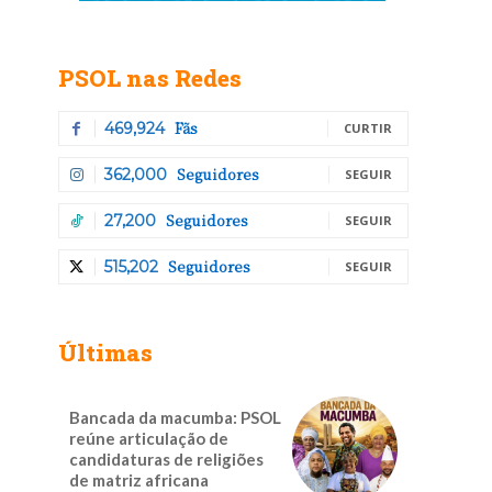
PSOL nas Redes
Fãs
469,924
CURTIR
Seguidores
362,000
SEGUIR
Seguidores
27,200
SEGUIR
Seguidores
515,202
SEGUIR
Últimas
Bancada da macumba: PSOL
reúne articulação de
candidaturas de religiões
de matriz africana