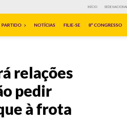
INÍCIO
SEDE NACIONA
PARTIDO
NOTÍCIAS
FILIE-SE
8º CONGRESSO
á relações
ão pedir
que à frota