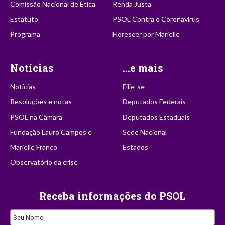
Comissão Nacional de Ética
Renda Justa
Estatuto
PSOL Contra o Coronavírus
Programa
Florescer por Marielle
Notícias
...e mais
Notícias
Filie-se
Resoluções e notas
Deputados Federais
PSOL na Câmara
Deputados Estaduais
Fundação Lauro Campos e
Sede Nacional
Marielle Franco
Estados
Observatório da crise
Receba informações do PSOL
Business
Seu Nome