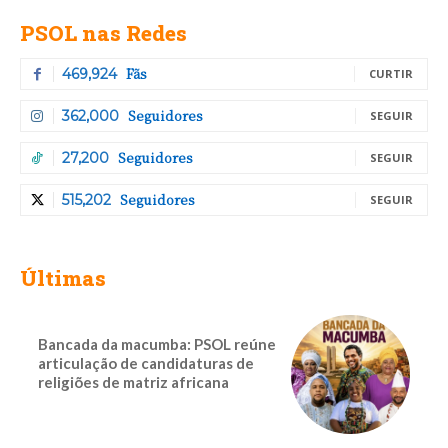
PSOL nas Redes
Fãs
469,924
CURTIR
Seguidores
362,000
SEGUIR
Seguidores
27,200
SEGUIR
Seguidores
515,202
SEGUIR
Últimas
Bancada da macumba: PSOL reúne
articulação de candidaturas de
religiões de matriz africana