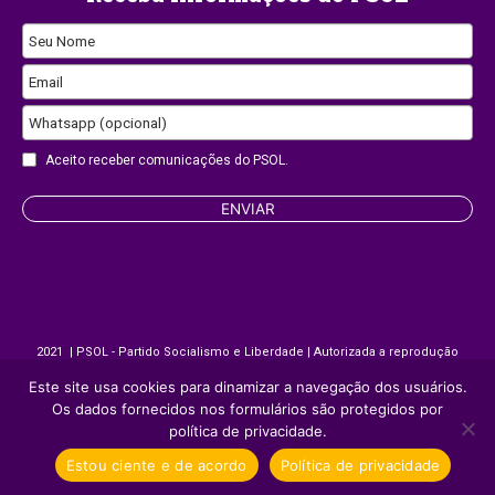
Seu Nome
Contact
Email
Email
Whatsapp (opcional)
Aceito receber comunicações do PSOL.
ENVIAR
2021 | PSOL - Partido Socialismo e Liberdade | Autorizada a reprodução
desde que citada a fonte.
Este site usa cookies para dinamizar a navegação dos usuários.
Os dados fornecidos nos formulários são protegidos por
política de privacidade.
Site desenvolvido por
Appmobi
Estou ciente e de acordo
Política de privacidade