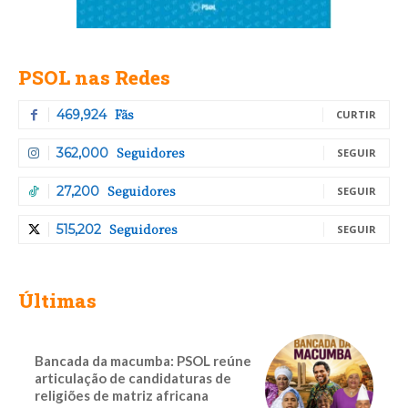
PSOL nas Redes
Fãs
469,924
CURTIR
Seguidores
362,000
SEGUIR
Seguidores
27,200
SEGUIR
Seguidores
515,202
SEGUIR
Últimas
Bancada da macumba: PSOL reúne
articulação de candidaturas de
religiões de matriz africana