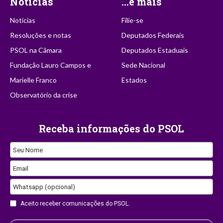
Notícias
...e mais
Notícias
Filie-se
Resoluções e notas
Deputados Federais
PSOL na Câmara
Deputados Estaduais
Fundação Lauro Campos e
Sede Nacional
Marielle Franco
Estados
Observatório da crise
Receba informações do PSOL
Seu Nome
Email
Whatsapp (opcional)
Contact
Aceito receber comunicações do PSOL.
Email