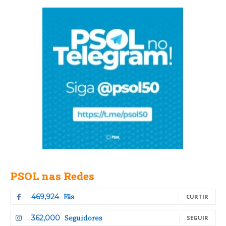
PSOL nas Redes
Fãs
469,924
CURTIR
Seguidores
362,000
SEGUIR