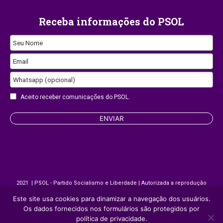
Receba informações do PSOL
Seu Nome
Email
Phone
Whatsapp (opcional)
Number
Aceito receber comunicações do PSOL.
ENVIAR
2021 | PSOL - Partido Socialismo e Liberdade | Autorizada a reprodução
desde que citada a fonte.
Este site usa cookies para dinamizar a navegação dos usuários.
Os dados fornecidos nos formulários são protegidos por
política de privacidade.
Site desenvolvido por
Appmobi