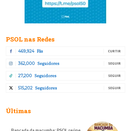
PSOL nas Redes
Fãs
469,924
CURTIR
Seguidores
362,000
SEGUIR
Seguidores
27,200
SEGUIR
Seguidores
515,202
SEGUIR
Últimas
Bancada da macumba: PSOL reúne